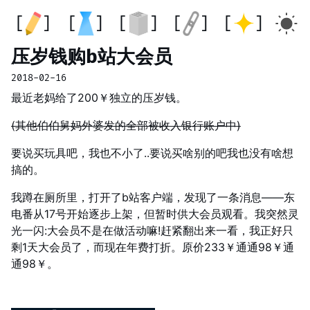
压岁钱购b站大会员
2018-02-16
最近老妈给了200￥独立的压岁钱。
(其他伯伯舅妈外婆发的全部被收入银行账户中)
要说买玩具吧，我也不小了..要说买啥别的吧我也没有啥想
搞的。
我蹲在厕所里，打开了b站客户端，发现了一条消息——东
电番从17号开始逐步上架，但暂时供大会员观看。我突然灵
光一闪:大会员不是在做活动嘛!赶紧翻出来一看，我正好只
剩1天大会员了，而现在年费打折。原价233￥通通98￥通
通98￥。