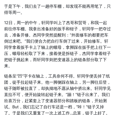
于是下午，我们去了一趟停车棚，却发现不能再用笔了，只
得等周一。
12日，周一的中午，轩同学叫上了杰哥和贸哥，和我一起
前往停车棚。我拿出准备好的扳手和钳子，轩同学一把夺过
去，准备开修。杰同学突然提醒到：“外面修车的都要把车
倒过来吧。”我们便合力把自行车倒了过来，开始修车。轩
同学拿着扳手卡上了轴上的螺母，拿脚踩在扳手把上往下一
压，螺母轻松取了下来，接着便是拆链子，杰同学拿着钳子
把链子挑起来，而轩同学则把变速器上的链条部分取了下
来。
链条呈“凹”字卡在轴上，工具奈何不得。轩同学便丢掉了纸
团，徒手拉起链子来。他一脚侧踩在轴上，另一脚往后登，
链子随即被拉直了，却执拗地不愿从轴中挤出来。轩同学见
直拉不可，便开始旋转起链子来。“蹦！”链子出来了。我们
欣喜万分，赶紧套上了变速器部分和踏板的链条，开始测
试。But，我们忘记了自行车还是一档，“咔！”链子又掉
了。于是我们又重复了一次上述工作...总算，链子上好了。