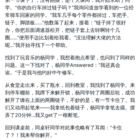
第一节课下了，没有跑操，是个大课间，我开始求助于同
学。“你的自行车掉过链子吗？”我询问道放学看到的一位经
常骑车回家的同学。“我车几乎每个零件都掉过，车把手、
链子、脚踏板......”他数落了起来，接着：“链子掉了很好
办，你把后面调速器松开，把链子套上去转啊转个几
圈......”便用手边比划着给我看。“没法理解大佬的方法
呢...”我开始寻找下一个帮助。
找到了玩音乐的杨同学，我想着抱点希望，也问到了同样的
问题。这一下找对了，杨同学Answered：“我还真会
诶。”于是我与他约好中午修车。
从食堂走出来，买了瓶水，回到教室，我找到了杨同学。来
到停车棚前，我蹲下来解开锁，杨同学转了两圈后轮，成功
解开了缠在上面的两圈链子，不妙的是，有一节卡住了。我
们又动用起笔来——我拿纸包着链子，杨同学拿笔去撬。摆
弄了20分钟...我又get了一根断笔。
回到课桌前，同桌轩同学对此事也略有了耳闻：“卡住
了？！我来帮你解开。”