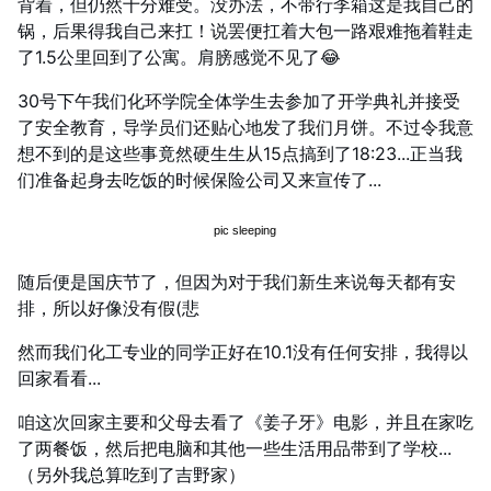
背着，但仍然十分难受。没办法，不带行李箱这是我自己的
锅，后果得我自己来扛！说罢便扛着大包一路艰难拖着鞋走
了1.5公里回到了公寓。肩膀感觉不见了😂
30号下午我们化环学院全体学生去参加了开学典礼并接受
了安全教育，导学员们还贴心地发了我们月饼。不过令我意
想不到的是这些事竟然硬生生从15点搞到了18:23...正当我
们准备起身去吃饭的时候保险公司又来宣传了...
随后便是国庆节了，但因为对于我们新生来说每天都有安
排，所以好像没有假(悲
然而我们化工专业的同学正好在10.1没有任何安排，我得以
回家看看...
咱这次回家主要和父母去看了《姜子牙》电影，并且在家吃
了两餐饭，然后把电脑和其他一些生活用品带到了学校...
（另外我总算吃到了吉野家）