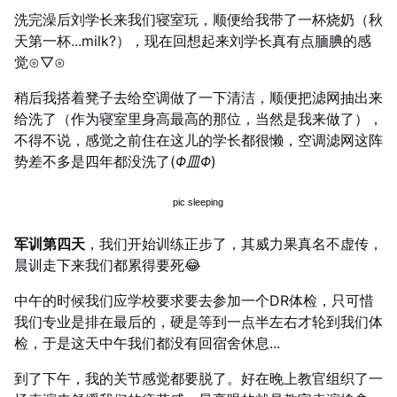
洗完澡后刘学长来我们寝室玩，顺便给我带了一杯烧奶（秋
天第一杯...milk?），现在回想起来刘学长真有点腼腆的感
觉⊙▽⊙
稍后我搭着凳子去给空调做了一下清洁，顺便把滤网抽出来
给洗了（作为寝室里身高最高的那位，当然是我来做了），
不得不说，感觉之前住在这儿的学长都很懒，空调滤网这阵
势差不多是四年都没洗了(
Φ皿Φ
)
军训第四天
，我们开始训练正步了，其威力果真名不虚传，
晨训走下来我们都累得要死😂
中午的时候我们应学校要求要去参加一个DR体检，只可惜
我们专业是排在最后的，硬是等到一点半左右才轮到我们体
检，于是这天中午我们都没有回宿舍休息...
到了下午，我的关节感觉都要脱了。好在晚上教官组织了一