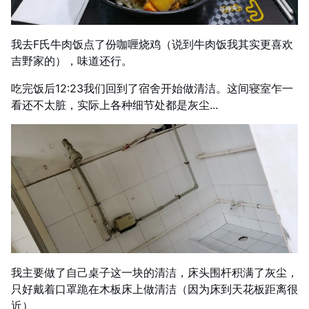
我去F氏牛肉饭点了份咖喱烧鸡（说到牛肉饭我其实更喜欢
吉野家的），味道还行。
吃完饭后12:23我们回到了宿舍开始做清洁。这间寝室乍一
看还不太脏，实际上各种细节处都是灰尘...
我主要做了自己桌子这一块的清洁，床头围杆积满了灰尘，
只好戴着口罩跪在木板床上做清洁（因为床到天花板距离很
近）