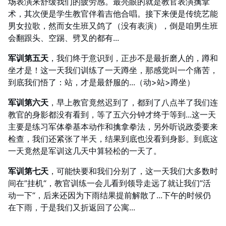
场表演来舒缓我们的疲劳感。最亮眼的就是教官表演擒拿
术，其次便是学生教官伴着吉他合唱。接下来便是传统艺能
男女拉歌，然而女生班又鸽了（没有表演），倒是咱男生班
会翻跟头、空踢、劈叉的都有...
军训第五天
，我们终于意识到，正步不是最折磨人的，蹲和
坐才是！这一天我们训练了一天蹲坐，那感觉叫一个痛苦，
到底我们悟了：站，才是最舒服的...（动>站>蹲坐）
军训第六天
，早上教官竟然迟到了，都到了八点半了我们连
教官的身影都没有看到，等了五六分钟才终于等到...这一天
主要是练习军体拳基本动作和擒拿拳法，另外听说政委要来
检查，我们还紧张了半天，结果到底也没看到身影。到底这
一天竟然是军训这几天中算轻松的一天了。
军训第七天
，可能快要和我们分别了，这一天我们大多数时
间在”挂机“，教官训练一会儿看到领导走远了就让我们”活
动一下“，后来还因为下雨结果提前解散了...下午的时候仍
在下雨，于是我们又折返回了公寓...