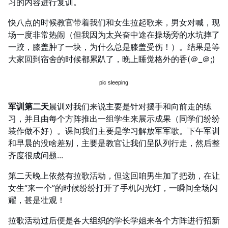
习的内容进行复训。
快八点的时候教官带着我们和女生拉起歌来，男女对喊，现
场一度非常热闹（但我因为太兴奋中途在操场旁的水坑摔了
一跤，膝盖肿了一块，为什么总是膝盖受伤！）。结果是等
大家回到宿舍的时候都累趴了，晚上睡觉格外的香(＠_＠;)
军训第二天
晨训对我们来说主要是针对摆手和向前走的练
习，并且由每个方阵推出一组学生来展示成果（同学们纷纷
装作做不好）。课间我们主要是学习解放军军歌。下午军训
和早晨的没啥差别，主要是教官让我们呈队列行走，然后整
齐度很成问题...
第二天晚上依然有拉歌活动，但这回咱男生加了把劲，在让
女生“来一个”的时候纷纷打开了手机闪光灯，一瞬间全场闪
耀，甚是壮观！
拉歌活动过后便是各大组织的学长学姐来各个方阵进行招新