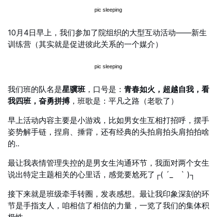
10月4日早上，我们参加了院组织的大型互动活动——新生
训练营（其实就是促进彼此关系的一个媒介）
我们班的队名是
星骥班
，口号是：
青春如火，超越自我，看
我四班，奋勇拼搏
，班歌是：平凡之路（老歌了）
早上活动内容主要是小游戏，比如男女生互相打招呼，摆手
姿势解手链，捏肩、捶背，还有经典的头拍肩拍头肩拍拍啥
的..
最让我表情管理失控的是男女生沟通环节，我面对两个女生
说出特定主题相关的心里话，感觉要尬死了┌( ´_ゝ` )┐
接下来就是班级牵手转圈，发表感想。最让我印象深刻的环
节是手指支人，咱相信了相信的力量，一览了我们的集体积