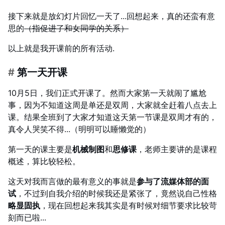
接下来就是放幻灯片回忆一天了...回想起来，真的还蛮有意
思的
（指促进了和女同学的关系）
以上就是我开课前的所有活动.
#
第一天开课
10月5日，我们正式开课了。然而大家第一天就闹了尴尬
事，因为不知道这周是单还是双周，大家就全赶着八点去上
课。结果全班到了大家才知道这天第一节课是双周才有的，
真令人哭笑不得...（明明可以睡懒觉的）
第一天的课主要是
机械制图
和
思修课
，老师主要讲的是课程
概述，算比较轻松。
这天对我而言做的最有意义的事就是
参与了流媒体部的面
试
，不过到自我介绍的时候我还是紧张了，竟然说自己性格
略显固执
，现在回想起来我其实是有时候对细节要求比较苛
刻而已啦...