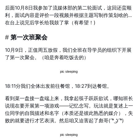
后面10月8日我参加了流媒体部的第二轮面试，这回还蛮顺
利，面试内容是评价一段视频并根据主题写制作策划啥的...
在台上说完后学长给我鼓了掌（有希望！)
#
第一次班聚会
10月9日，正值周五放假，我们全班在导学员的组织下开展
了第一次聚会。（咱是奔着吃饭去的）
18:11分我们全体出发前往餐馆，18:27到达餐馆。
看到菜一盘接一盘端上来，我拿起筷子跃跃欲试，哪知班长
说现在要开展第一项游戏——记忆念写。玩法就是复述上一
位同学的自我描述和名字（本质还是彼此熟悉的媒介），失
败的就要进行才艺表演。然后咱又迫害起了彪哥( ͡° ͜ʖ ͡°)