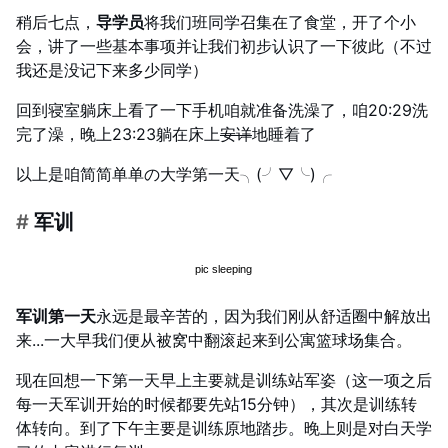
稍后七点，
导学员
将我们班同学召集在了食堂，开了个小
会，讲了一些基本事项并让我们初步认识了一下彼此（不过
我还是没记下来多少同学）
回到寝室躺床上看了一下手机咱就准备洗澡了，咱20:29洗
完了澡，晚上23:23躺在床上
安详
地睡着了
以上是咱简简单单の大学第一天╮(╯▽╰)╭
#
军训
军训第一天
永远是最辛苦的，因为我们刚从舒适圈中解放出
来...一大早我们便从被窝中翻滚起来到公寓篮球场集合。
现在回想一下第一天早上主要就是训练站军姿（这一项之后
每一天军训开始的时候都要先站15分钟），其次是训练转
体转向。到了下午主要是训练原地踏步。晚上则是对白天学