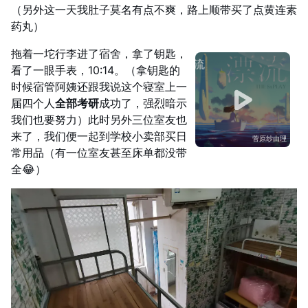
（另外这一天我肚子莫名有点不爽，路上顺带买了点黄连素
药丸）
拖着一坨行李进了宿舍，拿了钥匙，
漂流
看了一眼手表，10:14。（拿钥匙的
时候宿管阿姨还跟我说这个寝室上一
届四个人
全部考研
成功了，强烈暗示
我们也要努力）此时另外三位室友也
来了，我们便一起到学校小卖部买日
菅原纱由理
常用品（有一位室友甚至床单都没带
全😂）