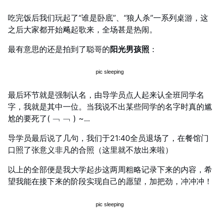
吃完饭后我们玩起了“谁是卧底”、“狼人杀”一系列桌游，这
之后大家都开始飚起歌来，全场甚是热闹。
最有意思的还是拍到了聪哥的
阳光男孩照
：
最后环节就是强制认名，由导学员点人起来认全班同学名
字，我就是其中一位。当我说不出某些同学的名字时真的尴
尬的要死了( ﹁ ﹁ ) ~...
导学员最后说了几句，我们于21:40全员退场了，在餐馆门
口照了张意义非凡的合照（这里就不放出来啦）
以上的全部便是我大学起步这两周粗略记录下来的内容，希
望我能在接下来的阶段实现自己的愿望，加把劲，冲冲冲！