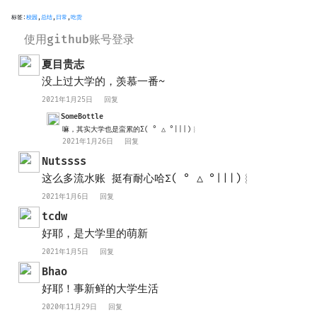
标签:
校园
,
总结
,
日常
,
吃货
使用github账号登录
夏目贵志
没上过大学的，羡慕一番~
2021年1月25日
回复
SomeBottle
嘛，其实大学也是蛮累的Σ( ° △ °|||)︴
2021年1月26日
回复
Nutssss
这么多流水账 挺有耐心哈Σ( ° △ °|||)︴
2021年1月6日
回复
tcdw
好耶，是大学里的萌新
2021年1月5日
回复
Bhao
好耶！事新鲜的大学生活
2020年11月29日
回复