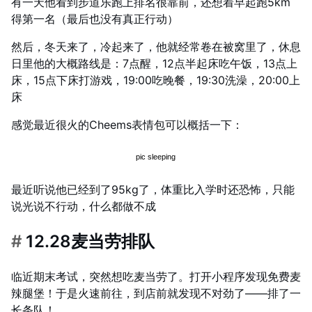
有一天他看到步道乐跑上排名很靠前，还想着早起跑5km
得第一名（最后也没有真正行动）
然后，冬天来了，冷起来了，他就经常卷在被窝里了，休息
日里他的大概路线是：7点醒，12点半起床吃午饭，13点上
床，15点下床打游戏，19:00吃晚餐，19:30洗澡，20:00上
床
感觉最近很火的Cheems表情包可以概括一下：
最近听说他已经到了95kg了，体重比入学时还恐怖，只能
说光说不行动，什么都做不成
#
12.28麦当劳排队
临近期末考试，突然想吃麦当劳了。打开小程序发现免费麦
辣腿堡！于是火速前往，到店前就发现不对劲了——排了一
长条队！