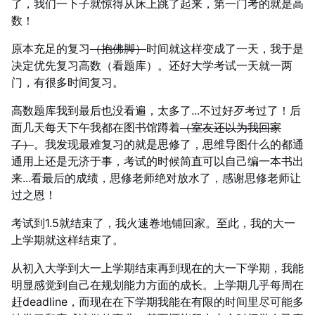
了，我们一下子就惊得从床上跳了起来，第一门考的就是高
数！
原本充足的复习
（抱佛脚）
时间就这样变成了一天，我于是
决定优先复习高数（看题库）。还好大学考试一天就一两
门，有很多时间复习。
高数题库我到最后也没看遍，太多了...不过好歹考过了！后
面几天每天下午我都在图书馆蹲着
（室友还以为我回家
了）
。我发现最难复习的就是思修了，思维导图什么的都通
通用上还是无济于事，考试的时候简直可以自己编一本书出
来...看最后的成绩，思修老师绝对放水了，感谢思修老师让
过之恩！
考试到1.5就结束了，我火速卷地铺回家。至此，我的大一
上学期就这样结束了。
从初入大学到大一上学期结束再到现在的大一下学期，我能
明显感觉到自己在规划能力方面的成长。上学期几乎每周在
赶deadline，而现在在下学期我能在有限的时间里尽可能多