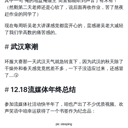
其中一句“俺的地盘俺做主”简直都能听到声音了有木有！
（然鹅第二天老师还是心软了，说后面再收作业，苦了熬夜
赶作业的同学了）
现在每周听吴老大讲课感觉都蛮开心的，蛮感谢吴老大减轻
了我们学高数的痛苦感的。
#
武汉寒潮
环服大赛那一天武汉天气就急转直下，因为武汉的秋天除了
干燥外和春天感觉竟然差不多，一下子没适应过来，还感冒
了....🤧
#
12.18流媒体年终总结
参加流媒体社活动快半年了，咱也产出了不少优质视频。欢
声笑语中咱幸运获得了一个书签作为纪念品：