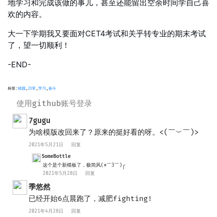
地学习和完成该做的事儿，甚至还能留出空余时间学自己喜
欢的内容。
大一下学期我又要面对CET4考试和关乎转专业的期末考试
了，望一切顺利！
-END-
标签:
校园
,
日常
,
学习
,
奋斗
使用github账号登录
7gugu
为啥模版改回来了？原来的挺好看的呀。<(￣︶￣)>
2021年5月21日
回复
SomeBottle
这个是个新模板了，极简风(*￣3￣)╭
2021年5月28日
回复
季悠然
已经开始6点晨跑了，减肥fighting!
2021年4月28日
回复