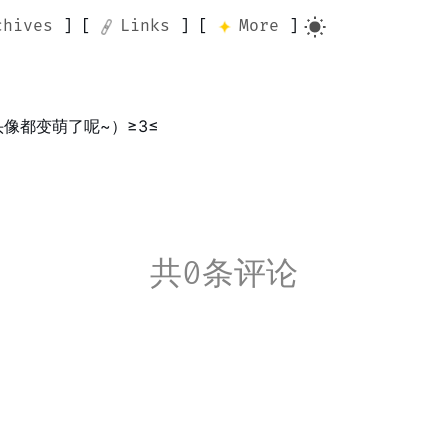
chives
Links
More
像都变萌了呢~）≥3≤
共0条评论